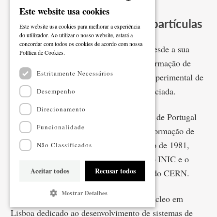
Este website usa cookies
PORTUGUESE
LIP – Há 40 anos a estudar partículas
Este website usa cookies para melhorar a experiência
ENGLISH
do utilizador. Ao utilizar o nosso website, estará a
concordar com todos os cookies de acordo com nossa
Em maio de 2026 o LIP faz 40 anos e, desde a sua
Ler mais
Política de Cookies.
criação, tem promovido a pesquisa e a formação de
Estritamente Necessários
investigadores nos domínios da Física Experimental de
Altas Energias e de Instrumentação Associada.
Desempenho
Direcionamento
Criado em 1986, na sequência da adesão de Portugal
Funcionalidade
ao CERN em 1985, deu continuidade à formação de
cientistas portugueses que, desde outubro de 1981,
Não Classificados
usufruíam do acordo estabelecido entre o INIC e o
Aceitar todos
Recusar todos
CERN para participarem em programas do CERN.
Mostrar Detalhes
À data da sua criação, o LIP tinha um núcleo em
Lisboa dedicado ao desenvolvimento de sistemas de