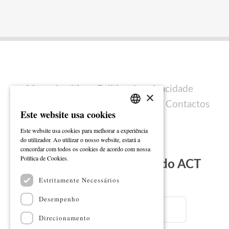
Mapa do sítio
Política de privacidade
×
Política de cookies
Ficha técnica
Contactos
Este website usa cookies
PORTUGUESE
Este website usa cookies para melhorar a experiência
ENGLISH
do utilizador. Ao utilizar o nosso website, estará a
concordar com todos os cookies de acordo com nossa
Ler mais
Política de Cookies.
Subscreva a Newsletter do ACT
Estritamente Necessários
Email
Desempenho
Direcionamento