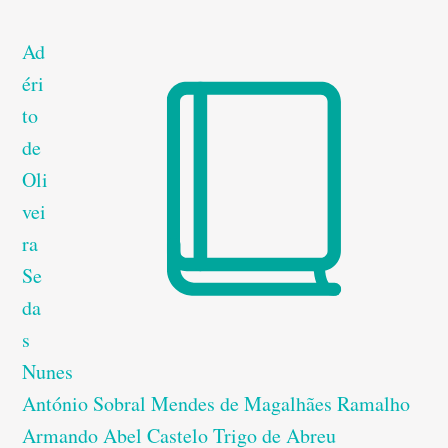
Ad
éri
to
de
Oli
vei
ra
Se
da
s
Nunes
António Sobral Mendes de Magalhães Ramalho
Armando Abel Castelo Trigo de Abreu