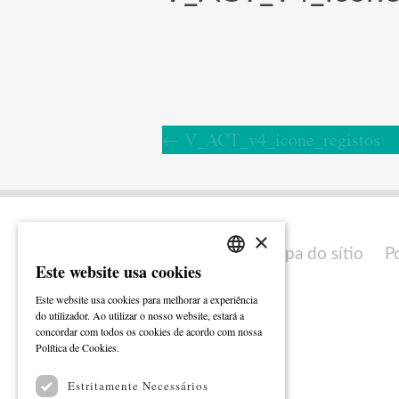
←
V_ACT_v4_icone_registos
×
Mapa do sítio
P
Este website usa cookies
PORTUGUESE
Este website usa cookies para melhorar a experiência
ENGLISH
do utilizador. Ao utilizar o nosso website, estará a
concordar com todos os cookies de acordo com nossa
Ler mais
Política de Cookies.
Estritamente Necessários