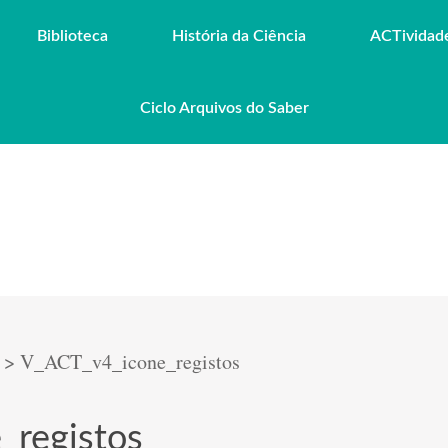
Biblioteca
História da Ciência
ACTividad
Ciclo Arquivos do Saber
>
V_ACT_v4_icone_registos
_registos