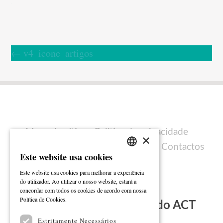
←
v4_icone_artigos
Mapa do sítio
Política de privacidade
×
Política de cookies
Ficha técnica
Contactos
Este website usa cookies
PORTUGUESE
Este website usa cookies para melhorar a experiência
ENGLISH
do utilizador. Ao utilizar o nosso website, estará a
concordar com todos os cookies de acordo com nossa
Ler mais
Política de Cookies.
Subscreva a Newsletter do ACT
Estritamente Necessários