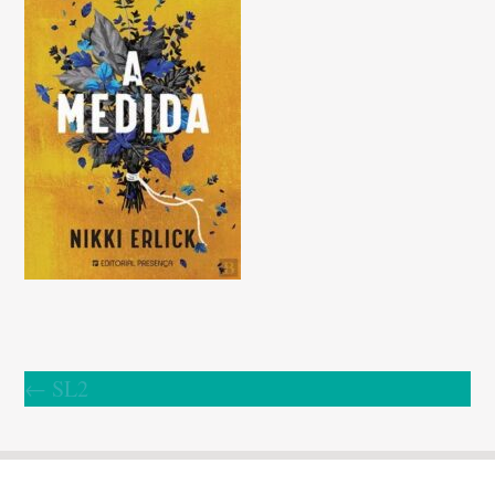
←
SL2