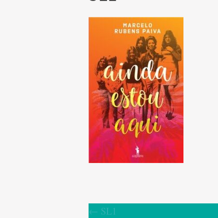
←
SL1