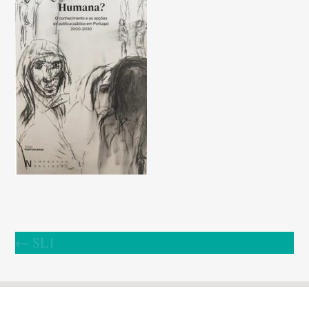
←
SL1