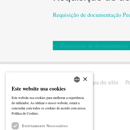
Requisição de documentação Pe
←
Requisição de documentação
×
Mapa do sítio
P
Este website usa cookies
PORTUGUESE
Este website usa cookies para melhorar a experiência
ENGLISH
do utilizador. Ao utilizar o nosso website, estará a
concordar com todos os cookies de acordo com nossa
Ler mais
Política de Cookies.
Estritamente Necessários