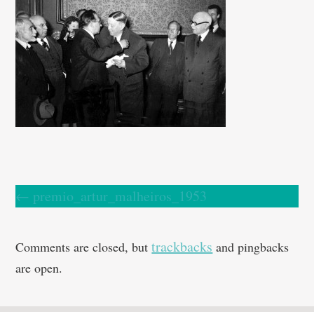
←
premio_artur_malheiros_1953
trackbacks
Comments are closed, but
and pingbacks
are open.