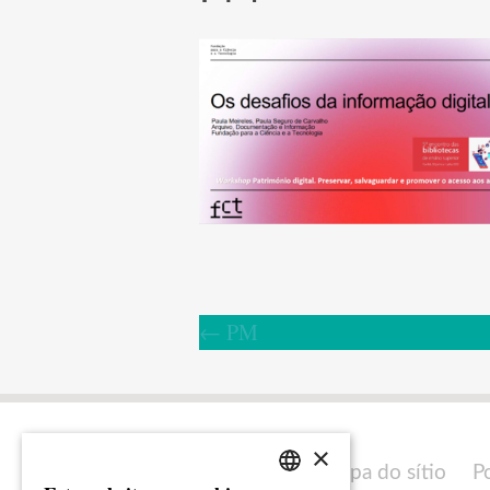
←
PM
×
Mapa do sítio
P