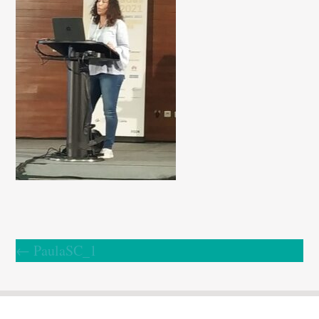
←
PaulaSC_1