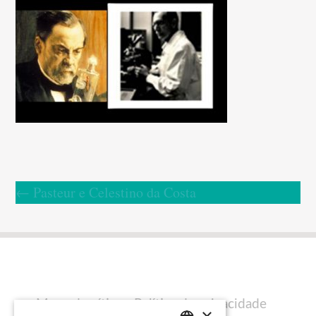
←
Pasteur e Celestino da Costa
Mapa do sítio
Política de privacidade
×