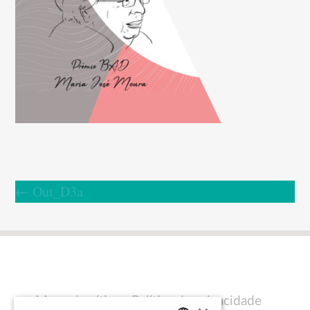
←
Out_D3a
Mapa do sítio
Política de privacidade