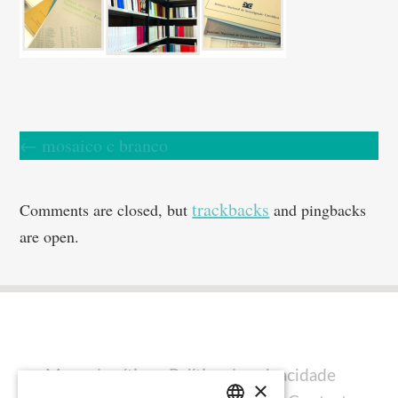
←
mosaico c branco
trackbacks
Comments are closed, but
and pingbacks
are open.
Mapa do sítio
Política de privacidade
×