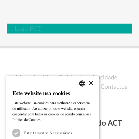
←
Logo-FCT
Mapa do sítio
Política de privacidade
×
Política de cookies
Ficha técnica
Contactos
Este website usa cookies
PORTUGUESE
Este website usa cookies para melhorar a experiência
ENGLISH
do utilizador. Ao utilizar o nosso website, estará a
concordar com todos os cookies de acordo com nossa
Ler mais
Política de Cookies.
Subscreva a Newsletter do ACT
Estritamente Necessários
Email