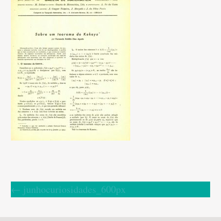
←
junhocuriosidades_600px