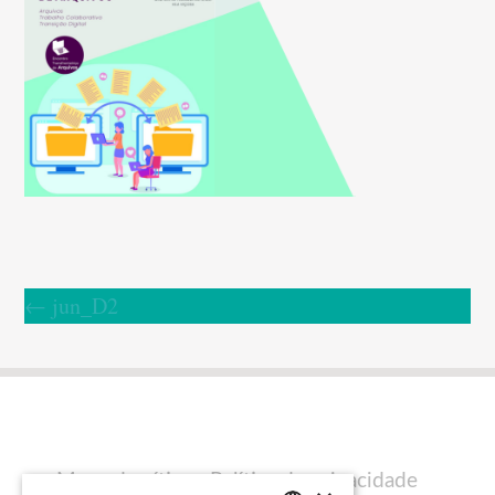
←
jun_D2
Mapa do sítio
Política de privacidade