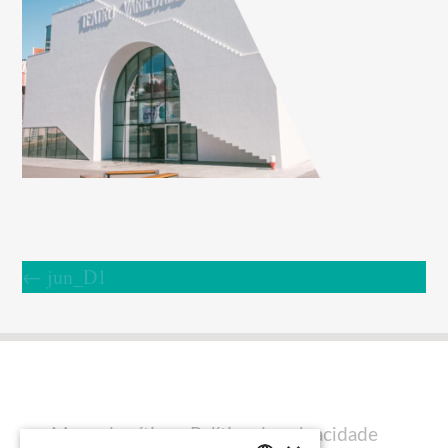
←
jun_D1
Mapa do sítio
Política de privacidade