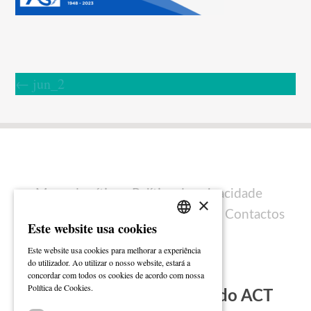
←
jun_2
Mapa do sítio
Política de privacidade
×
Política de cookies
Ficha técnica
Contactos
Este website usa cookies
PORTUGUESE
Este website usa cookies para melhorar a experiência
ENGLISH
do utilizador. Ao utilizar o nosso website, estará a
concordar com todos os cookies de acordo com nossa
Ler mais
Política de Cookies.
Subscreva a Newsletter do ACT