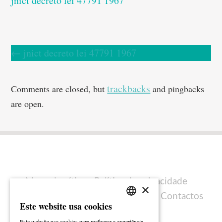
jnict decreto lei 47791 1967
←
jnict decreto lei 47791 1967
trackbacks
Comments are closed, but
and pingbacks
are open.
Mapa do sítio
Política de privacidade
×
Política de cookies
Ficha técnica
Contactos
Este website usa cookies
PORTUGUESE
Este website usa cookies para melhorar a experiência