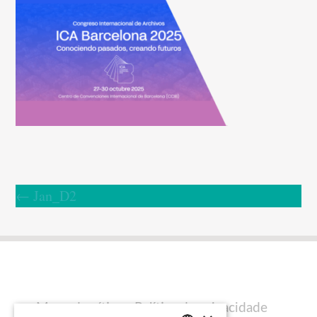
←
Jan_D2
Mapa do sítio
Política de privacidade