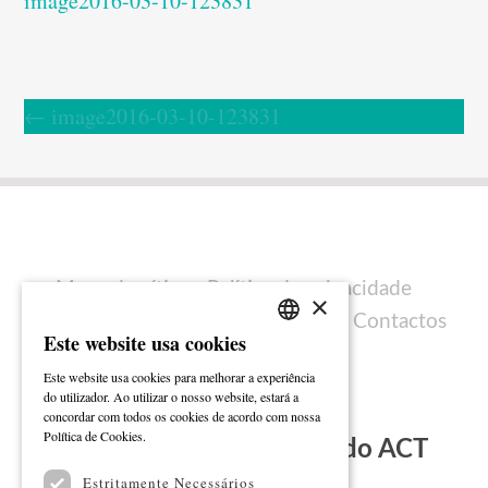
image2016-03-10-123831
←
image2016-03-10-123831
Mapa do sítio
Política de privacidade
×
Política de cookies
Ficha técnica
Contactos
Este website usa cookies
PORTUGUESE
Este website usa cookies para melhorar a experiência
ENGLISH
do utilizador. Ao utilizar o nosso website, estará a
concordar com todos os cookies de acordo com nossa
Ler mais
Política de Cookies.
Subscreva a Newsletter do ACT
Estritamente Necessários