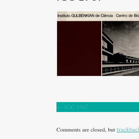
←
IGC 1967
trackbac
Comments are closed, but