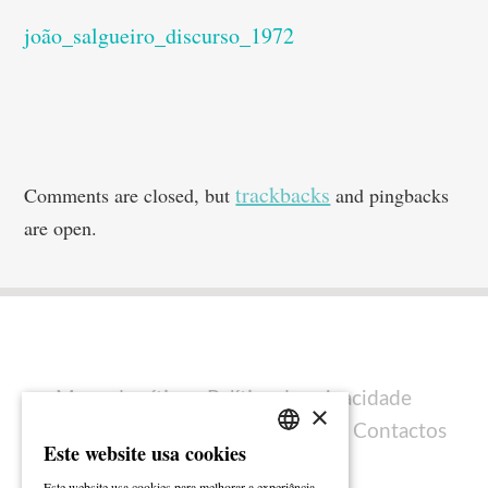
joão_salgueiro_discurso_1972
trackbacks
Comments are closed, but
and pingbacks
are open.
Mapa do sítio
Política de privacidade
×
Política de cookies
Ficha técnica
Contactos
Este website usa cookies
PORTUGUESE
Este website usa cookies para melhorar a experiência