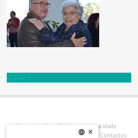
←
Foto 5
Mapa do sítio
Política de privacidade
×
Política de cookies
Ficha técnica
Contactos