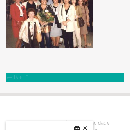
←
Foto 3
Mapa do sítio
Política de privacidade
×