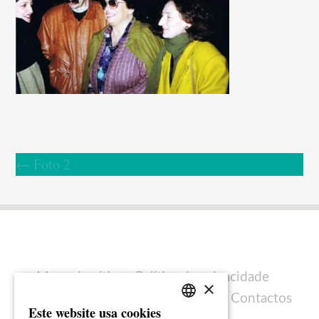
←
Foto 2
Mapa do sítio
Política de privacidade
×
Política de cookies
Ficha técnica
Contactos
Este website usa cookies
PORTUGUESE