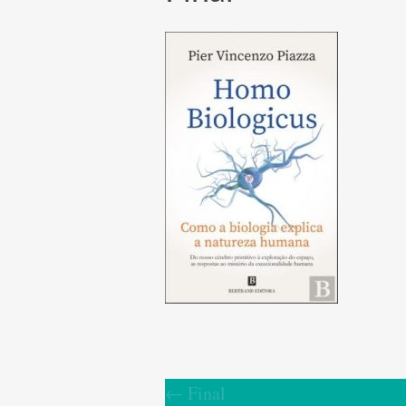
←
Final