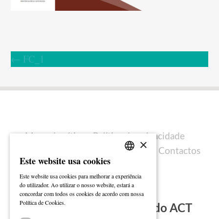
←
FC_1
Mapa do sítio
Política de privacidade
×
Política de cookies
Ficha técnica
Contactos
Este website usa cookies
PORTUGUESE
Este website usa cookies para melhorar a experiência
ENGLISH
do utilizador. Ao utilizar o nosso website, estará a
concordar com todos os cookies de acordo com nossa
Ler mais
Política de Cookies.
Subscreva a Newsletter do ACT