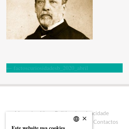
←
factoscuriosidadesb_2020_abril
Mapa do sítio
Política de privacidade
×
Política de cookies
Ficha técnica
Contactos
Este website usa cookies