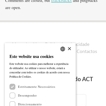
trackbacks
Comments are closed, but
and pingbacks
are open.
Mapa do sítio
Política de privacidade
×
Política de cookies
Ficha técnica
Contactos
Este website usa cookies
PORTUGUESE
Este website usa cookies para melhorar a experiência
ENGLISH
do utilizador. Ao utilizar o nosso website, estará a
concordar com todos os cookies de acordo com nossa
Ler mais
Política de Cookies.
Subscreva a Newsletter do ACT
Estritamente Necessários
Email
Desempenho
Direcionamento