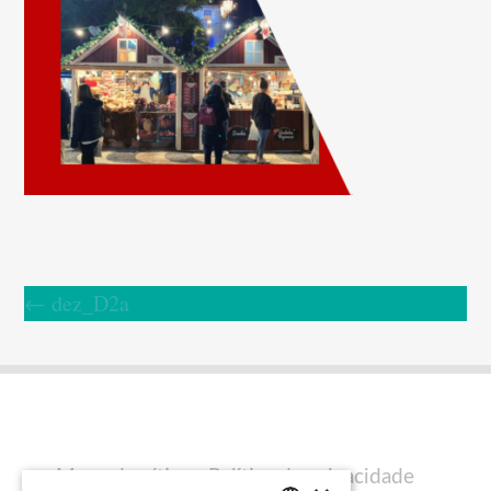
←
dez_D2a
Mapa do sítio
Política de privacidade