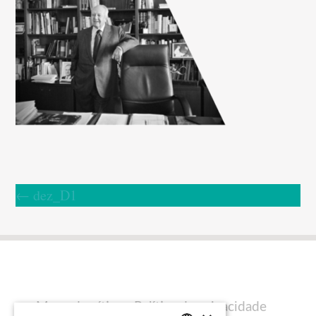
←
dez_D1
Mapa do sítio
Política de privacidade