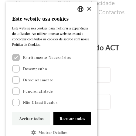
Mapa do sítio
Política de privacidade
×
Política de cookies
Ficha técnica
Contactos
Este website usa cookies
PORTUGUESE
Este website usa cookies para melhorar a experiência
ENGLISH
do utilizador. Ao utilizar o nosso website, estará a
concordar com todos os cookies de acordo com nossa
Ler mais
Política de Cookies.
Subscreva a Newsletter do ACT
Estritamente Necessários
Email
Desempenho
Direcionamento
Nome
Funcionalidade
Não Classificados
Aceitar todos
Recusar todos
Subscrever
Mostrar Detalhes
Mapa do sítio