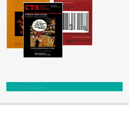
←
CTStrescapas