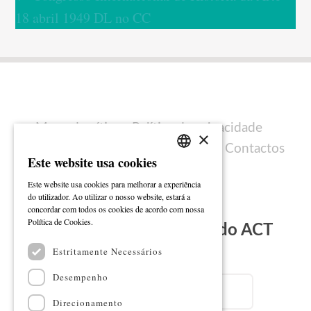
18 abril 1949 DL no CC
Mapa do sítio
Política de privacidade
×
Política de cookies
Ficha técnica
Contactos
Este website usa cookies
PORTUGUESE
Este website usa cookies para melhorar a experiência
ENGLISH
do utilizador. Ao utilizar o nosso website, estará a
concordar com todos os cookies de acordo com nossa
Ler mais
Política de Cookies.
Subscreva a Newsletter do ACT
Estritamente Necessários
Email
Desempenho
Direcionamento