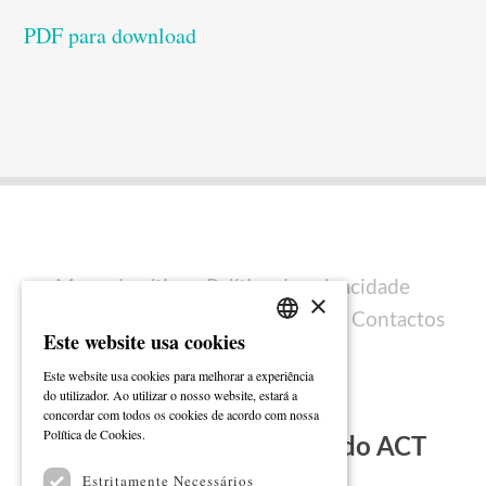
PDF para download
Mapa do sítio
Política de privacidade
×
Política de cookies
Ficha técnica
Contactos
Este website usa cookies
PORTUGUESE
Este website usa cookies para melhorar a experiência
ENGLISH
do utilizador. Ao utilizar o nosso website, estará a
concordar com todos os cookies de acordo com nossa
Ler mais
Política de Cookies.
Subscreva a Newsletter do ACT
Estritamente Necessários