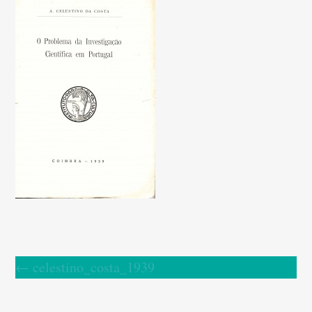
←
celestino_costa_1939