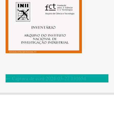
←
Captura de ecrã 2024-03-27 131654