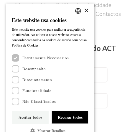
Mapa do sítio
Política de privacidade
×
Política de cookies
Ficha técnica
Contactos
Este website usa cookies
PORTUGUESE
Este website usa cookies para melhorar a experiência
ENGLISH
do utilizador. Ao utilizar o nosso website, estará a
concordar com todos os cookies de acordo com nossa
Ler mais
Política de Cookies.
Subscreva a Newsletter do ACT
Estritamente Necessários
Email
Desempenho
Direcionamento
Nome
Funcionalidade
Não Classificados
Aceitar todos
Recusar todos
Subscrever
Mostrar Detalhes