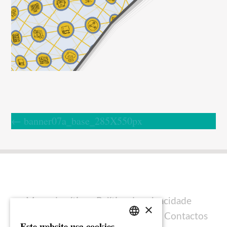
←
banner07a_base_285X550px
Mapa do sítio
Política de privacidade
×
Política de cookies
Ficha técnica
Contactos
Este website usa cookies