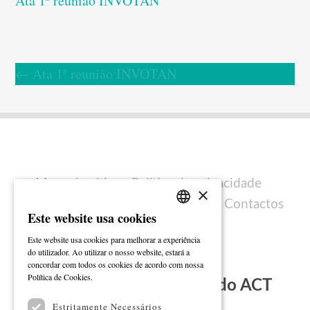
Ata 1ª reunião INVOTAN
←
Ata 1ª reunião INVOTAN
Mapa do sítio
Política de privacidade
×
Política de cookies
Ficha técnica
Contactos
Este website usa cookies
PORTUGUESE
Este website usa cookies para melhorar a experiência
ENGLISH
do utilizador. Ao utilizar o nosso website, estará a
concordar com todos os cookies de acordo com nossa
Ler mais
Política de Cookies.
Subscreva a Newsletter do ACT
Estritamente Necessários