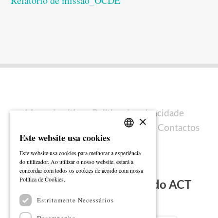
Relatório de missão_OCDE
Mapa do sítio
Política de privacidade
×
Política de cookies
Ficha técnica
Contactos
Este website usa cookies
PORTUGUESE
Este website usa cookies para melhorar a experiência
ENGLISH
do utilizador. Ao utilizar o nosso website, estará a
concordar com todos os cookies de acordo com nossa
Ler mais
Política de Cookies.
Subscreva a Newsletter do ACT
Estritamente Necessários
Email