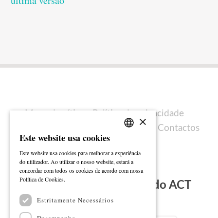
última versão
Mapa do sítio
Política de privacidade
×
Política de cookies
Ficha técnica
Contactos
Este website usa cookies
PORTUGUESE
Este website usa cookies para melhorar a experiência
ENGLISH
do utilizador. Ao utilizar o nosso website, estará a
concordar com todos os cookies de acordo com nossa
Ler mais
Política de Cookies.
Subscreva a Newsletter do ACT
Estritamente Necessários
Email