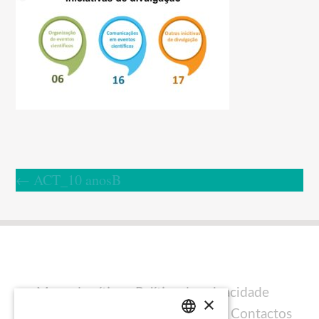
←
ACT_10 anosB
Mapa do sítio
Política de privacidade
×
Política de cookies
Ficha técnica
Contactos