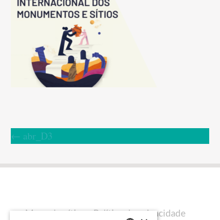
←
abr_D3
Mapa do sítio
Política de privacidade