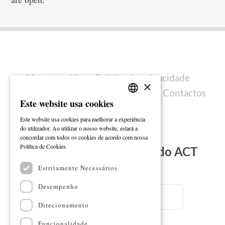
Mapa do sítio
Política de privacidade
×
Política de cookies
Ficha técnica
Contactos
Este website usa cookies
PORTUGUESE
Este website usa cookies para melhorar a experiência
ENGLISH
do utilizador. Ao utilizar o nosso website, estará a
concordar com todos os cookies de acordo com nossa
Ler mais
Política de Cookies.
Subscreva a Newsletter do ACT
Estritamente Necessários
Email
Desempenho
Direcionamento
Nome
Funcionalidade