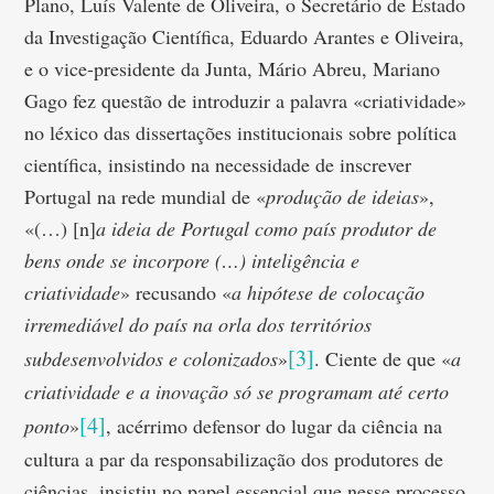
Plano, Luís Valente de Oliveira, o Secretário de Estado
da Investigação Científica, Eduardo Arantes e Oliveira,
e o vice-presidente da Junta, Mário Abreu, Mariano
Gago fez questão de introduzir a palavra «criatividade»
no léxico das dissertações institucionais sobre política
científica, insistindo na necessidade de inscrever
Portugal na rede mundial de «
produção de ideias
»,
«(…) [n]
a ideia de Portugal como país produtor de
bens onde se incorpore (…) inteligência e
criatividade
» recusando «
a hipótese de colocação
irremediável do país na orla dos territórios
[3]
subdesenvolvidos e colonizados
»
. Ciente de que «
a
criatividade e a inovação só se programam até certo
[4]
ponto
»
, acérrimo defensor do lugar da ciência na
cultura a par da responsabilização dos produtores de
ciências, insistiu no papel essencial que nesse processo