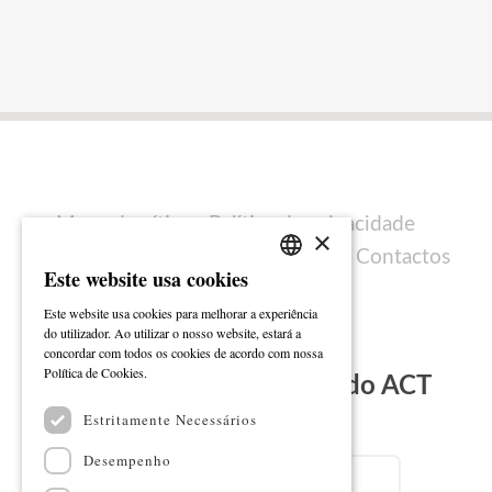
Mapa do sítio
Política de privacidade
×
Política de cookies
Ficha técnica
Contactos
Este website usa cookies
PORTUGUESE
Este website usa cookies para melhorar a experiência
ENGLISH
do utilizador. Ao utilizar o nosso website, estará a
concordar com todos os cookies de acordo com nossa
Ler mais
Política de Cookies.
Subscreva a Newsletter do ACT
Estritamente Necessários
Email
Desempenho