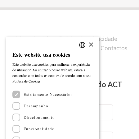
Mapa do sítio
Política de privacidade
×
Política de cookies
Ficha técnica
Contactos
Este website usa cookies
PORTUGUESE
Este website usa cookies para melhorar a experiência
ENGLISH
do utilizador. Ao utilizar o nosso website, estará a
concordar com todos os cookies de acordo com nossa
Ler mais
Política de Cookies.
Subscreva a Newsletter do ACT
Estritamente Necessários
Email
Desempenho
Direcionamento
Nome
Funcionalidade