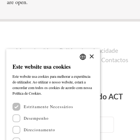
are open.
Mapa do sítio
Política de privacidade
×
Política de cookies
Ficha técnica
Contactos
Este website usa cookies
PORTUGUESE
Este website usa cookies para melhorar a experiência
ENGLISH
do utilizador. Ao utilizar o nosso website, estará a
concordar com todos os cookies de acordo com nossa
Ler mais
Política de Cookies.
Subscreva a Newsletter do ACT
Estritamente Necessários
Email
Desempenho
Direcionamento
Nome