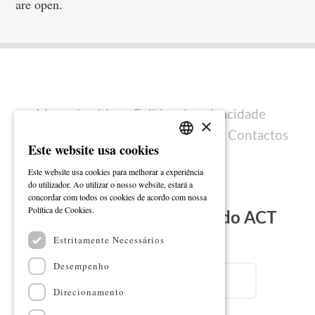
are open.
Mapa do sítio
Política de privacidade
×
Política de cookies
Ficha técnica
Contactos
Este website usa cookies
PORTUGUESE
Este website usa cookies para melhorar a experiência
ENGLISH
do utilizador. Ao utilizar o nosso website, estará a
concordar com todos os cookies de acordo com nossa
Ler mais
Política de Cookies.
Subscreva a Newsletter do ACT
Estritamente Necessários
Email
Desempenho
Direcionamento
Nome